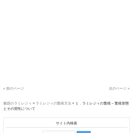
« 前のページ
次のページ »
魅惑のラミレジィ
>
ラミレジィの繁殖方法
>
１．ラミレジィの繁殖 – 繁殖形態
とその習性について
サイト内検索
検