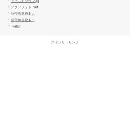
アピストグラマ.jp
アクアフォト.Net
熱帯魚事典.Net
熱帯魚書物.Net
Twitter
スポンサーリンク