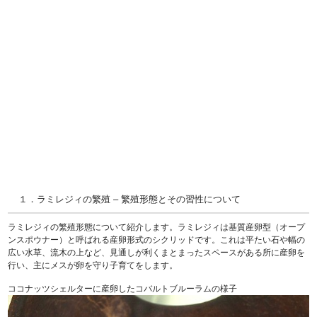
１．ラミレジィの繁殖 – 繁殖形態とその習性について
ラミレジィの繁殖形態について紹介します。ラミレジィは基質産卵型（オープ
ンスポウナー）と呼ばれる産卵形式のシクリッドです。これは平たい石や幅の
広い水草、流木の上など、見通しが利くまとまったスペースがある所に産卵を
行い、主にメスが卵を守り子育てをします。
ココナッツシェルターに産卵したコバルトブルーラムの様子