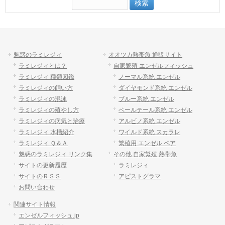
索:
魅惑のラミレジィ
オオツカ熱帯魚 通販サイト
ラミレジィとは？
自家繁殖 エンゼルフィッシュ
ラミレジィ 種類図鑑
ノーマル系統 エンゼル
ラミレジィの飼い方
ダイヤモンド系統 エンゼル
ラミレジィの混泳
ブルー系統 エンゼル
ラミレジィの殖やし方
ベールテール系統 エンゼル
ラミレジィの病気と治療
アルビノ系統 エンゼル
ラミレジィ 水槽紹介
ワイルド系統 スカラレ
ラミレジィ Ｑ＆Ａ
繁殖用 エンゼル ペア
魅惑のラミレジィ リンク集
その他 自家繁殖 熱帯魚
サイトの更新履歴
ラミレジィ
サイトのＲＳＳ
アピストグラマ
お問い合わせ
関連サイト情報
エンゼルフィッシュ.jp