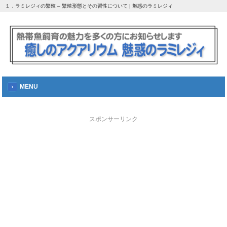
１．ラミレジィの繁殖 – 繁殖形態とその習性について | 魅惑のラミレジィ
MENU
スポンサーリンク