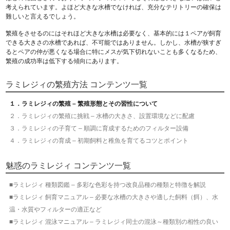
考えられています。よほど大きな水槽でなければ、充分なテリトリーの確保は
難しいと言えるでしょう。
繁殖をさせるのにはそれほど大きな水槽は必要なく、基本的には１ペアが飼育
できる大きさの水槽であれば、不可能ではありません。しかし、水槽が狭すぎ
るとペアの仲が悪くなる場合に特にメスが気下切れないことも多くなるため、
繁殖の成功率は低下する傾向にあります。
ラミレジィの繁殖方法 コンテンツ一覧
１．ラミレジィの繁殖 – 繁殖形態とその習性について
２．ラミレジィの繁殖に挑戦 – 水槽の大きさ、設置環境などに配慮
３．ラミレジィの子育て – 順調に育成するためのフィルター設備
４．ラミレジィの育成 – 初期飼料と稚魚を育てるコツとポイント
魅惑のラミレジィ コンテンツ一覧
■ラミレジィ 種類図鑑 – 多彩な色彩を持つ改良品種の種類と特徴を解説
■ラミレジィ 飼育マニュアル – 必要な水槽の大きさや適した飼料（餌）、水
温・水質やフィルターの適正など
■ラミレジィ 混泳マニュアル – ラミレジィ同士の混泳～種類別の相性の良い