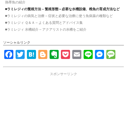
熱帯魚の紹介
■ラミレジィの繁殖方法 – 繁殖形態～必要な水槽設備、稚魚の育成方法など
■ラミレジィの病気と治療 – 症状と必要な治療に使う魚病薬の種類など
■ラミレジィ Ｑ＆Ａ – よくある質問とアドバイス集
■ラミレジィ 水槽紹介 – アクアリストの水槽をご紹介
ソーシャルリンク
Facebook
Twitter
Hatena
Blogger
Evernote
Pocket
Email
Line
Mess
Me
スポンサーリンク