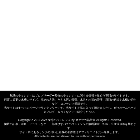
魅惑のラミレジィは
プロブリーダー監修のラミレジィに関する情報を集めた専門のサイト
です。
飼育に必要な
水槽のサイズ
、
混泳の方法
、与える
餌の種類
、
水温や水質
の管理、
種類の解説
や
水槽の紹介
など、コンテンツ満載です。
当サイトはすべてのページでリンクフリーです。当サイトを気に入って頂けましたら、ぜひホームページ
やブログ、ＳＮＳなどでご紹介ください。
Copyright c 2011-2026 魅惑のラミレジィ by オオツカ熱帯魚 All rights Reserved.
掲載の記事・写真・イラストなど、一部及びすべてのコンテンツの無断複写・転載・公衆送信等を禁じま
す。
サイト内にあるリンクの付いた画像の著作権はアフィリエイト元へ帰属します。
All contents are not allowed to use without permission.