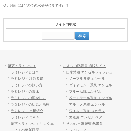
Q．飼育にはどの位の水槽が必要ですか？
サイト内検索
検
索:
魅惑のラミレジィ
オオツカ熱帯魚 通販サイト
ラミレジィとは？
自家繁殖 エンゼルフィッシュ
ラミレジィ 種類図鑑
ノーマル系統 エンゼル
ラミレジィの飼い方
ダイヤモンド系統 エンゼル
ラミレジィの混泳
ブルー系統 エンゼル
ラミレジィの殖やし方
ベールテール系統 エンゼル
ラミレジィの病気と治療
アルビノ系統 エンゼル
ラミレジィ 水槽紹介
ワイルド系統 スカラレ
ラミレジィ Ｑ＆Ａ
繁殖用 エンゼル ペア
魅惑のラミレジィ リンク集
その他 自家繁殖 熱帯魚
サイトの更新履歴
ラミレジィ