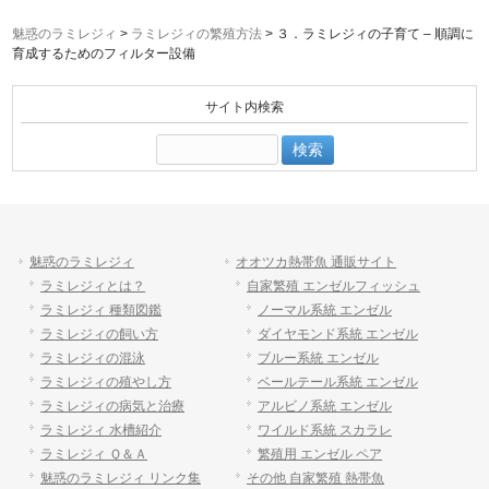
魅惑のラミレジィ
>
ラミレジィの繁殖方法
>
３．ラミレジィの子育て – 順調に
育成するためのフィルター設備
サイト内検索
検
索:
魅惑のラミレジィ
オオツカ熱帯魚 通販サイト
ラミレジィとは？
自家繁殖 エンゼルフィッシュ
ラミレジィ 種類図鑑
ノーマル系統 エンゼル
ラミレジィの飼い方
ダイヤモンド系統 エンゼル
ラミレジィの混泳
ブルー系統 エンゼル
ラミレジィの殖やし方
ベールテール系統 エンゼル
ラミレジィの病気と治療
アルビノ系統 エンゼル
ラミレジィ 水槽紹介
ワイルド系統 スカラレ
ラミレジィ Ｑ＆Ａ
繁殖用 エンゼル ペア
魅惑のラミレジィ リンク集
その他 自家繁殖 熱帯魚