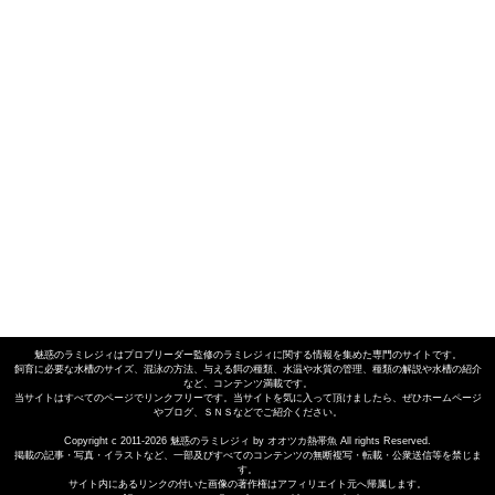
魅惑のラミレジィは
プロブリーダー監修のラミレジィに関する情報を集めた専門のサイト
です。
飼育に必要な
水槽のサイズ
、
混泳の方法
、与える
餌の種類
、
水温や水質
の管理、
種類の解説
や
水槽の紹介
など、コンテンツ満載です。
当サイトはすべてのページでリンクフリーです。当サイトを気に入って頂けましたら、ぜひホームページ
やブログ、ＳＮＳなどでご紹介ください。
Copyright c 2011-2026 魅惑のラミレジィ by オオツカ熱帯魚 All rights Reserved.
掲載の記事・写真・イラストなど、一部及びすべてのコンテンツの無断複写・転載・公衆送信等を禁じま
す。
サイト内にあるリンクの付いた画像の著作権はアフィリエイト元へ帰属します。