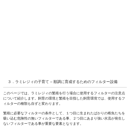
３．ラミレジィの子育て – 順調に育成するためのフィルター設備
このページでは、
ラミレジィの繁殖を行う場合に使用するフィルターの注意点
について紹介します。飼育の環境と繁殖を目指した飼育環境では、使用するフ
ィルターの種類も自ずと変わります。
繁殖に必要なフィルターの条件として、１つ目に
生まれたばかりの稚魚たちを
吸い込む危険性の無い
フィルターである事、２つ目に
あまり強い水流が発生し
ない
フィルターである事が重要な要素となります。