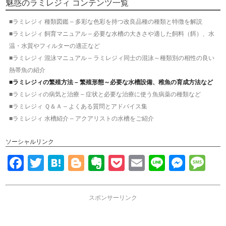
魅惑のラミレジィ コンテンツ一覧
■ラミレジィ 種類図鑑 – 多彩な色彩を持つ改良品種の種類と特徴を解説
■ラミレジィ 飼育マニュアル – 必要な水槽の大きさや適した飼料（餌）、水
温・水質やフィルターの適正など
■ラミレジィ 混泳マニュアル – ラミレジィ同士の混泳～種類別の相性の良い
熱帯魚の紹介
■ラミレジィの繁殖方法 – 繁殖形態～必要な水槽設備、稚魚の育成方法など
■ラミレジィの病気と治療 – 症状と必要な治療に使う魚病薬の種類など
■ラミレジィ Ｑ＆Ａ – よくある質問とアドバイス集
■ラミレジィ 水槽紹介 – アクアリストの水槽をご紹介
ソーシャルリンク
Facebook
Twitter
Hatena
Blogger
Evernote
Pocket
Email
Line
Mess
Me
スポンサーリンク