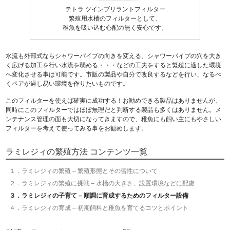
テトラ ツインブリラントフィルター
繁殖用水槽のフィルターとして、
稚魚を吸い込む心配の無く安心です。
水流も外部式ならシャワーパイプの向きを変える、シャワーパイプの穴を大き
く広げる加工を行い水流を弱める・・・などの工夫をすると繁殖に適した環境
へ変化させる事は可能です。市販の製品や自分で改良するなどを行い、なるべ
くペアが過し易い環境を作りたいものです。
このフィルターを使えば確実に成功する！お勧めできる製品はありませんが、
同時にこのフィルターではほぼ無理だと判断する製品も多くはありません。
メ
ンテナンス管理の面も大切
になってきますので、稚魚にも飼い主にもやさしい
フィルターを考えて使ってみる事をお勧めします。
ラミレジィの繁殖方法 コンテンツ一覧
１．ラミレジィの繁殖 – 繁殖形態とその習性について
２．ラミレジィの繁殖に挑戦 – 水槽の大きさ、設置環境などに配慮
３．ラミレジィの子育て – 順調に育成するためのフィルター設備
４．ラミレジィの育成 – 初期飼料と稚魚を育てるコツとポイント